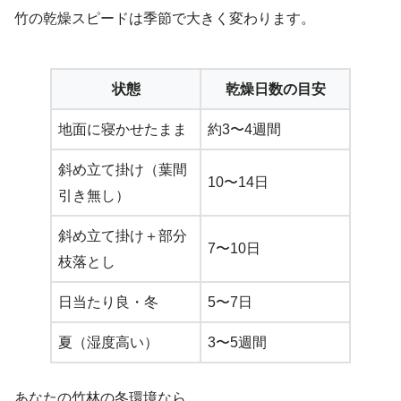
竹の乾燥スピードは季節で大きく変わります。
状態
乾燥日数の目安
地面に寝かせたまま
約3〜4週間
斜め立て掛け（葉間
10〜14日
引き無し）
斜め立て掛け＋部分
7〜10日
枝落とし
日当たり良・冬
5〜7日
夏（湿度高い）
3〜5週間
あなたの竹林の冬環境なら、