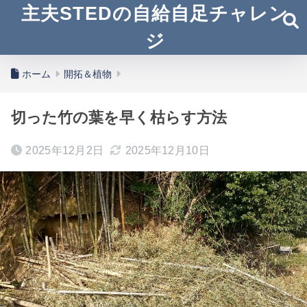
主夫STEDの自給自足チャレン
ジ
ホーム
開拓＆植物
切った竹の葉を早く枯らす方法
2025年12月2日
2025年12月10日