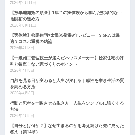
2026年6月11日
【放棄地開拓の順番】1年半の実体験から学んだ効率的な土
地開拓の進め方
2026年6月11日
【実体験】桧家住宅×太陽光発電6年レビュー｜3.5kWは最
適？コスパ重視の結論
2026年4月8日
【一級施工管理技士が選んだハウスメーカー】桧家住宅の評
判と後悔しない家づくりのポイント
2026年4月8日
自然を見る目が変わると人生が変わる｜感性を磨き生活の質
を高める方法
2026年4月8日
行動と思考を一致させる生き方｜人生をシンプルに強くする
方法
2026年4月8日
【自分とは何か？】なぜ生きるのかを考え続けた先に見えた
答え（第14章）