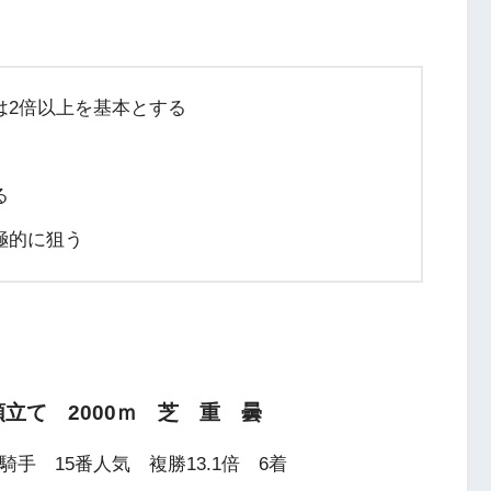
は2倍以上を基本とする
る
極的に狙う
5頭立て 2000ｍ 芝 重 曇
手 15番人気 複勝13.1倍 6着