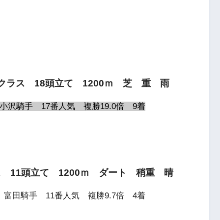
勝クラス 18頭立て 1200ｍ 芝 重 雨
沢騎手 17番人気 複勝19.0倍 9着
ス 11頭立て 1200ｍ ダート 稍重 晴
富田騎手 11番人気 複勝9.7倍 4着