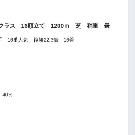
勝クラス 16頭立て 1200ｍ 芝 稍重 曇
 16番人気 複勝22.3倍 16着
40％