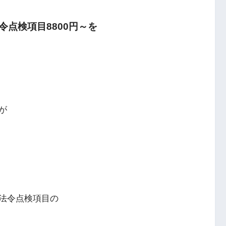
点検項目8800円～を
が
法令点検項目の