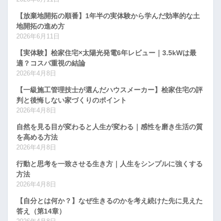
【放棄地開拓の順番】1年半の実体験から学んだ効率的な土
地開拓の進め方
2026年6月11日
【実体験】桧家住宅×太陽光発電6年レビュー｜3.5kWは最
適？コスパ重視の結論
2026年4月8日
【一級施工管理技士が選んだハウスメーカー】桧家住宅の評
判と後悔しない家づくりのポイント
2026年4月8日
自然を見る目が変わると人生が変わる｜感性を磨き生活の質
を高める方法
2026年4月8日
行動と思考を一致させる生き方｜人生をシンプルに強くする
方法
2026年4月8日
【自分とは何か？】なぜ生きるのかを考え続けた先に見えた
答え（第14章）