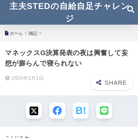
主夫STEDの自給自足チャレン
ジ
ホーム
雑記
マネックスG決算発表の夜は興奮して妄
想が膨らんで寝られない
2024年2月1日
こんにちわ