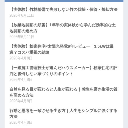
【実体験】竹林整備で失敗しない竹の伐採・保管・焼却方法
2026年6月11日
【放棄地開拓の順番】1年半の実体験から学んだ効率的な土
地開拓の進め方
2026年6月11日
【実体験】桧家住宅×太陽光発電6年レビュー｜3.5kWは最
適？コスパ重視の結論
2026年4月8日
【一級施工管理技士が選んだハウスメーカー】桧家住宅の評
判と後悔しない家づくりのポイント
2026年4月8日
自然を見る目が変わると人生が変わる｜感性を磨き生活の質
を高める方法
2026年4月8日
行動と思考を一致させる生き方｜人生をシンプルに強くする
方法
2026年4月8日