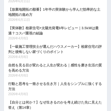
2026年6月11日
【放棄地開拓の順番】1年半の実体験から学んだ効率的な土
地開拓の進め方
2026年6月11日
【実体験】桧家住宅×太陽光発電6年レビュー｜3.5kWは最
適？コスパ重視の結論
2026年4月8日
【一級施工管理技士が選んだハウスメーカー】桧家住宅の評
判と後悔しない家づくりのポイント
2026年4月8日
自然を見る目が変わると人生が変わる｜感性を磨き生活の質
を高める方法
2026年4月8日
行動と思考を一致させる生き方｜人生をシンプルに強くする
方法
2026年4月8日
【自分とは何か？】なぜ生きるのかを考え続けた先に見えた
答え（第14章）