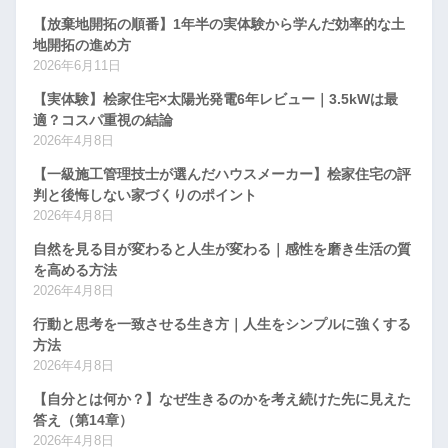
【放棄地開拓の順番】1年半の実体験から学んだ効率的な土
地開拓の進め方
2026年6月11日
【実体験】桧家住宅×太陽光発電6年レビュー｜3.5kWは最
適？コスパ重視の結論
2026年4月8日
【一級施工管理技士が選んだハウスメーカー】桧家住宅の評
判と後悔しない家づくりのポイント
2026年4月8日
自然を見る目が変わると人生が変わる｜感性を磨き生活の質
を高める方法
2026年4月8日
行動と思考を一致させる生き方｜人生をシンプルに強くする
方法
2026年4月8日
【自分とは何か？】なぜ生きるのかを考え続けた先に見えた
答え（第14章）
2026年4月8日